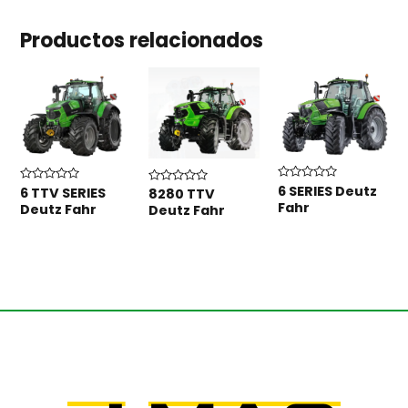
Productos relacionados
Valorado
6 SERIES Deutz
Valorado
6 TTV SERIES
Valorado
8280 TTV
con
con
con
Fahr
Deutz Fahr
Deutz Fahr
0
0
0
de
de
de
5
5
5